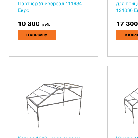
Партнёр Универсал 111934
для приц
Евро
121836 Е
10 300
17 300
руб.
В КОРЗИНУ
В КОР