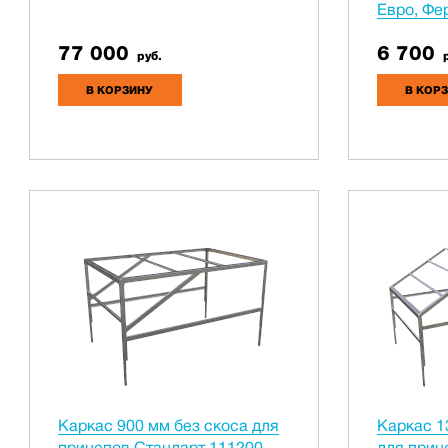
Евро, Фе
77 000
6 700
руб.
р
В КОРЗИНУ
В КОР
Каркас 900 мм без скоса для
Каркас 1
прицепов Стандарт 111200
для приц