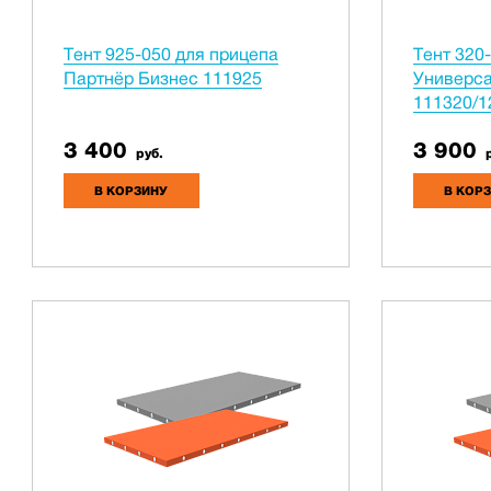
Тент 925-050 для прицепа
Тент 320
Партнёр Бизнес 111925
Универса
111320/1
3 400
3 900
руб.
р
В КОРЗИНУ
В КОР