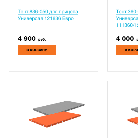
Тент 836-050 для прицепа
Тент 360
Универсал 121836 Евро
Универса
111360/1
4 900
4 000
руб.
р
В КОРЗИНУ
В КОР