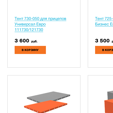
Тент 730-050 для прицепов
Тент 725
Универсал Евро
Бизнес Е
111730/121730
3 600
3 500
руб.
р
В КОРЗИНУ
В КОР