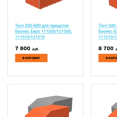
Тент 500-600 для прицепов
Тент 500
Бизнес Евро 111500/121500,
Бизнес Е
111510/121510
111510/1
7 600
8 700
руб.
р
В КОРЗИНУ
В КОР