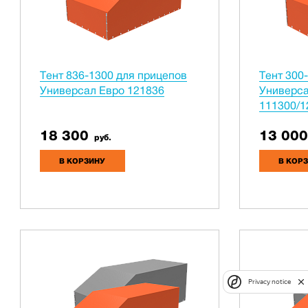
Тент 836-1300 для прицепов
Тент 300
Универсал Евро 121836
Универса
111300/1
18 300
13 000
руб.
В КОРЗИНУ
В КОР
Privacy notice