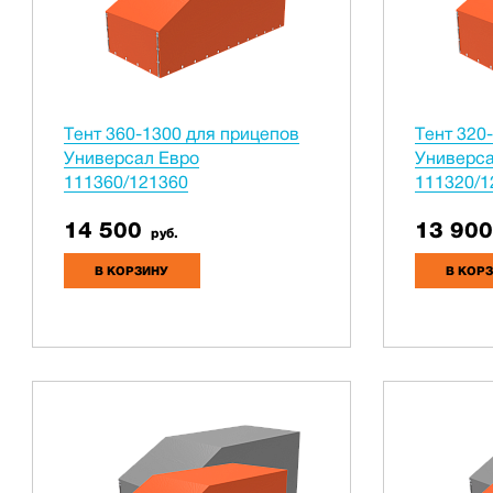
Тент 360-1300 для прицепов
Тент 320
Универсал Евро
Универса
111360/121360
111320/1
14 500
13 900
руб.
В КОРЗИНУ
В КОР