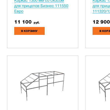
Каркас 1300 мм со скосом
Каркас 1
для прицепов Бизнес 111550
для приц
Евро
111320/1
11 100
12 900
руб.
В КОРЗИНУ
В КОР