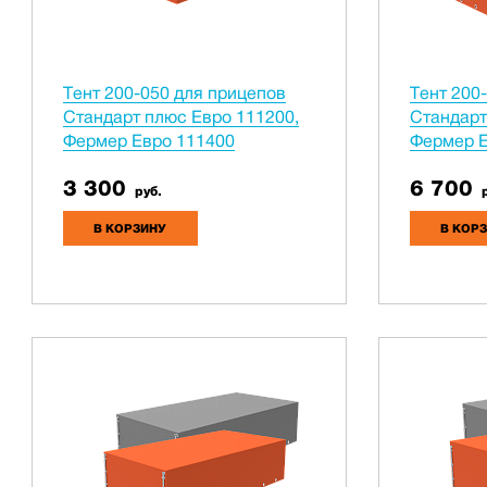
Тент 200-050 для прицепов
Тент 200
Стандарт плюс Евро 111200,
Стандарт
Фермер Евро 111400
Фермер Е
3 300
6 700
руб.
р
В КОРЗИНУ
В КОР