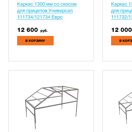
Каркас 1300 мм со скосом
Каркас 1
для прицепов Универсал
для приц
111734/121734 Евро
111732/1
12 600
12 000
руб.
В КОРЗИНУ
В КОР