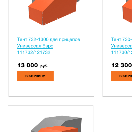
Тент 732-1300 для прицепов
Тент 730
Универсал Евро
Универса
111732/121732
111730/1
13 000
12 300
руб.
В КОРЗИНУ
В КОР