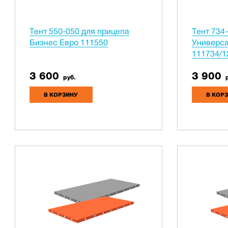
Тент 550-050 для прицепа
Тент 734
Бизнес Евро 111550
Универса
111734/1
3 600
3 900
руб.
р
В КОРЗИНУ
В КОР