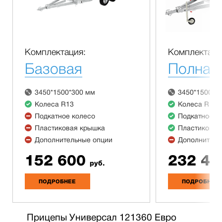
Комплектация:
Комплектаци
Базовая
Полная
3450*1500*300 мм
3450*1500*3
Колеса R13
Колеса R13
Подкатное колесо
Подкатное к
Пластиковая крышка
Пластиковая
Дополнительные опции
Дополнитель
152 600
232 40
руб.
ПОДРОБНЕЕ
ПОДРОБНЕЕ
Прицепы Универсал 121360 Евро