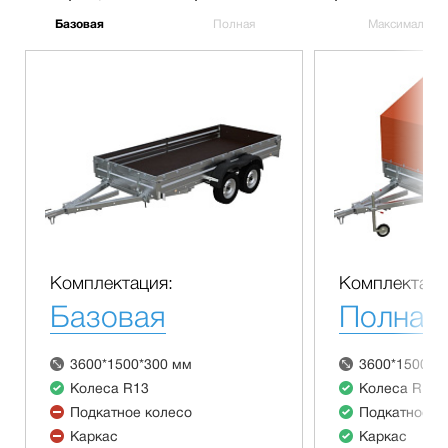
Базовая
Полная
Максимальна
Комплектация:
Комплектаци
Базовая
Полная
3600*1500*300 мм
3600*1500*3
Колеса R13
Колеса R13
Подкатное колесо
Подкатное к
Каркас
Каркас