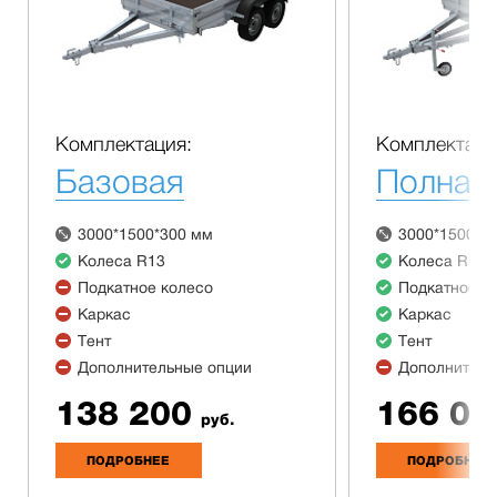
Комплектация:
Комплектаци
Базовая
Полная
3000*1500*300 мм
3000*1500*3
Колеса R13
Колеса R13
Подкатное колесо
Подкатное к
Каркас
Каркас
Тент
Тент
Дополнительные опции
Дополнитель
138 200
166 00
руб.
ПОДРОБНЕЕ
ПОДРОБНЕЕ