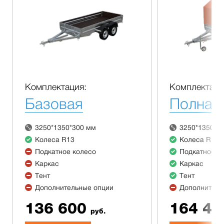
Комплектация:
Комплектаци
Базовая
Полная
3250*1350*300 мм
3250*1350*3
Колеса R13
Колеса R13
Подкатное колесо
Подкатное к
Каркас
Каркас
Тент
Тент
Дополнительные опции
Дополнитель
136 600
164 40
руб.