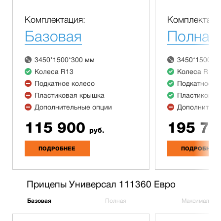
Комплектация:
Комплектаци
Базовая
Полная
3450*1500*300 мм
3450*1500*3
Колеса R13
Колеса R13
Подкатное колесо
Подкатное к
Пластиковая крышка
Пластиковая
Дополнительные опции
Дополнитель
115 900
195 70
руб.
ПОДРОБНЕЕ
ПОДРОБНЕЕ
Прицепы Универсал 111360 Евро
Базовая
Полная
Максимальна