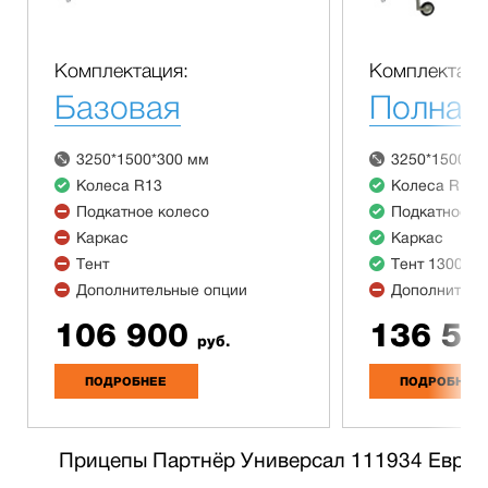
Комплектация:
Комплектаци
Базовая
Полная
3250*1500*300 мм
3250*1500*3
Колеса R13
Колеса R13
Подкатное колесо
Подкатное к
Каркас
Каркас
Тент
Тент 1300 м
Дополнительные опции
Дополнитель
106 900
136 50
руб.
ПОДРОБНЕЕ
ПОДРОБНЕЕ
Прицепы Партнёр Универсал 111934 Евро