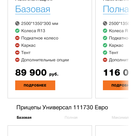
Базовая
Полная
2500*1350*300 мм
2500*1350*3
Колеса R13
Колеса R13
Подкатное колесо
Подкатное к
Каркас
Каркас
Тент
Тент
Дополнительные опции
Дополнитель
89 900
116 00
руб.
ПОДРОБНЕЕ
ПОДРОБНЕЕ
Прицепы Универсал 111730 Евро
Базовая
Полная
Максимальна