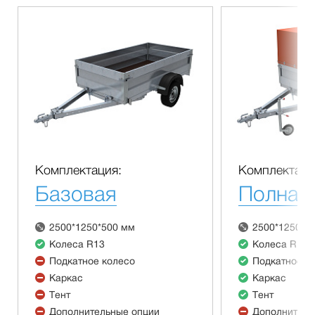
Комплектация:
Комплектаци
Базовая
Полная
2500*1250*500 мм
2500*1250*5
Колеса R13
Колеса R13
Подкатное колесо
Подкатное к
Каркас
Каркас
Тент
Тент
Дополнительные опции
Дополнитель