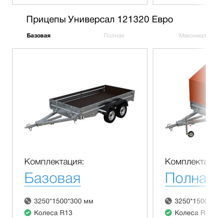
Прицепы Универсал 121320 Евро
Базовая
Полная
Максимальна
Комплектация:
Комплектаци
Базовая
Полная
3250*1500*300 мм
3250*1500*3
Колеса R13
Колеса R13