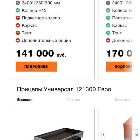
3400*1350*300 мм
3400*1350*3
Колеса R13
Колеса R13
Подкатное колесо
Подкатное к
Каркас
Каркас
Тент
Тент
Дополнительные опции
Дополнитель
141 000
170 00
руб.
ПОДРОБНЕЕ
ПОДРОБНЕЕ
Прицепы Универсал 121300 Евро
Базовая
Полная
Максимальна
Privacy notice