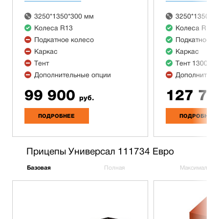
3250*1350*300 мм
3250*1350*3
Колеса R13
Колеса R13
Подкатное колесо
Подкатное к
Каркас
Каркас
Тент
Тент 1300 м
Дополнительные опции
Дополнитель
99 900
127 70
руб.
ПОДРОБНЕЕ
ПОДРОБНЕЕ
Прицепы Универсал 111734 Евро
Базовая
Полная
Максимальна