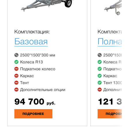
Комплектация:
Комплектаци
Базовая
Полная
2500*1500*300 мм
2500*1500*3
Колеса R13
Колеса R13
Подкатное колесо
Подкатное к
Каркас
Каркас
Тент
Тент 1300 м
Дополнительные опции
Дополнитель
94 700
121 30
руб.
ПОДРОБНЕЕ
ПОДРОБНЕЕ