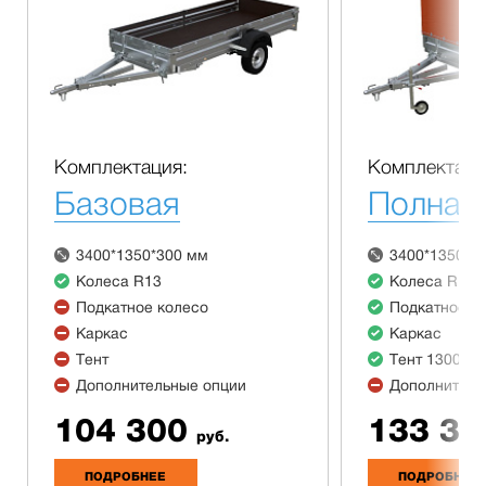
Комплектация:
Комплектаци
Базовая
Полная
3400*1350*300 мм
3400*1350*3
Колеса R13
Колеса R13
Подкатное колесо
Подкатное к
Каркас
Каркас
Тент
Тент 1300 м
Дополнительные опции
Дополнитель
104 300
133 30
руб.
ПОДРОБНЕЕ
ПОДРОБНЕЕ