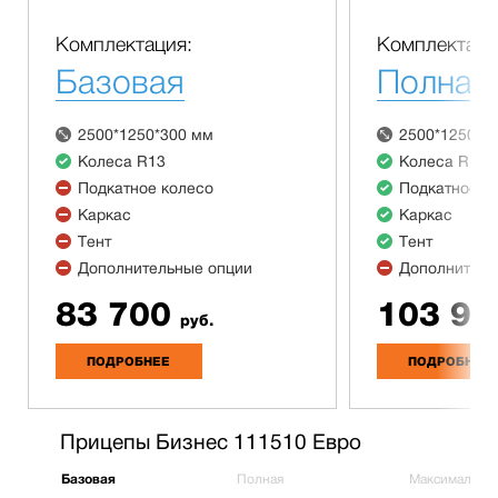
Комплектация:
Комплектаци
Базовая
Полная
2500*1250*300 мм
2500*1250*3
Колеса R13
Колеса R13
Подкатное колесо
Подкатное к
Каркас
Каркас
Тент
Тент
Дополнительные опции
Дополнитель
83 700
103 90
руб.
ПОДРОБНЕЕ
ПОДРОБНЕЕ
Прицепы Бизнес 111510 Евро
Базовая
Полная
Максимальна