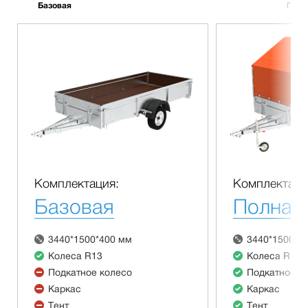
Базовая
Полн
Комплектация:
Комплектаци
Базовая
Полная
3440*1500*400 мм
3440*1500*4
Колеса R13
Колеса R13
Подкатное колесо
Подкатное к
Каркас
Каркас
Тент
Тент