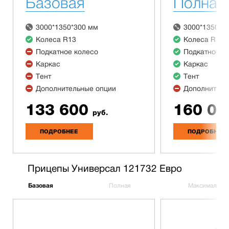
Базовая
Полная
3000*1350*300 мм
3000*1350*3
Колеса R13
Колеса R13
Подкатное колесо
Подкатное к
Каркас
Каркас
Тент
Тент
Дополнительные опции
Дополнитель
133 600
160 00
руб.
ПОДРОБНЕЕ
ПОДРОБНЕЕ
Прицепы Универсал 121732 Евро
Базовая
Полная
Максимальна