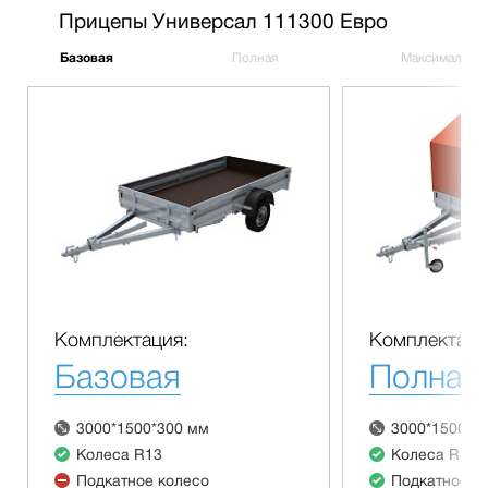
Прицепы Универсал 111300 Евро
Базовая
Полная
Максимальна
Комплектация:
Комплектаци
Базовая
Полная
3000*1500*300 мм
3000*1500*3
Колеса R13
Колеса R13
Подкатное колесо
Подкатное к