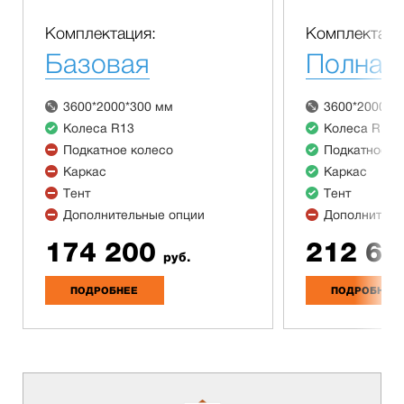
Комплектация:
Комплектаци
Базовая
Полная
3600*2000*300 мм
3600*2000*3
Колеса R13
Колеса R13
Подкатное колесо
Подкатное к
Каркас
Каркас
Тент
Тент
Дополнительные опции
Дополнитель
174 200
212 60
руб.
ПОДРОБНЕЕ
ПОДРОБНЕЕ