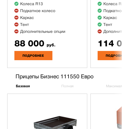
Колеса R13
Колеса R13
Подкатное колесо
Подкатное к
Каркас
Каркас
Тент
Тент
Дополнительные опции
Дополнитель
88 000
114 00
руб.
ПОДРОБНЕЕ
ПОДРОБНЕЕ
Прицепы Бизнес 111550 Евро
Базовая
Полная
Максимальна