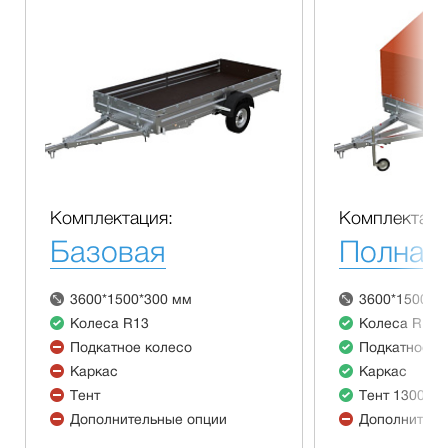
Комплектация:
Комплектаци
Базовая
Полная
3600*1500*300 мм
3600*1500*3
Колеса R13
Колеса R13
Подкатное колесо
Подкатное к
Каркас
Каркас
Тент
Тент 1300 м
Дополнительные опции
Дополнитель