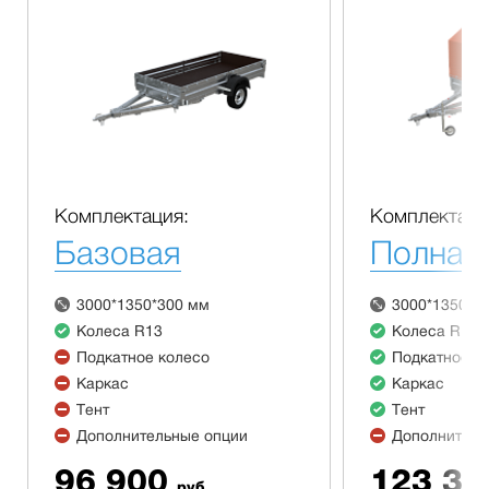
Комплектация:
Комплектаци
Базовая
Полная
3000*1350*300 мм
3000*1350*3
Колеса R13
Колеса R13
Подкатное колесо
Подкатное к
Каркас
Каркас
Тент
Тент
Дополнительные опции
Дополнитель
96 900
123 30
руб.