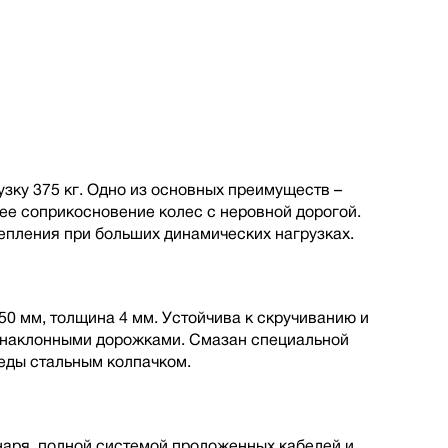
зку 375 кг. Одно из основных преимуществ –
шее соприкосновение колес с неровной дорогой.
пления при больших динамических нагрузках.
50 мм, толщина 4 мм. Устойчива к скручиванию и
с наклонными дорожками. Смазан специальной
еды стальным колпачком.
наря, полной cистемой проложенных кабелей и