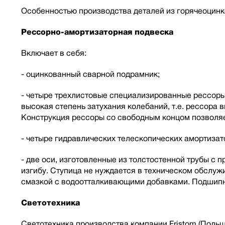
Особенностью производства деталей из горячеоцинк
Рессорно-амортизаторная подвеска
Включает в себя:
- оцинкованный сварной подрамник;
- четыре трехлистовые специализированные рессоры 
высокая степень затухания колебаний, т.е. рессора
Конструкция рессоры со свободным концом позволяе
- четыре гидравлических телескопических амортиза
- две оси, изготовленные из толстостенной трубы с
изгибу. Ступица не нуждается в техническом обслу
смазкой с водоотталкивающими добавками. Подшипн
Светотехника
Светотехника производства компании Fristom (Польш