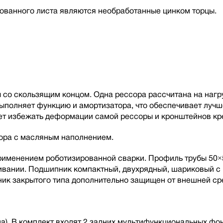
ованного листа являются необработанные цинком торцы.
со скользящим концом. Одна рессора рассчитана на нагру
 выполняет функцию и амортизатора, что обеспечивает луч
т избежать деформации самой рессоры и кронштейнов кре
тора с масляным наполнением.
 применением роботизированной сварки. Профиль трубы 50×
живании. Подшипник компактный, двухрядный, шариковый 
ик закрытого типа дополнительно защищен от внешней ср
а). В комплект входят 2 задних мультифункциональных фо