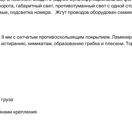
орота, габаритный свет, противотуманный свет с одной ст
вые, подсветка номера. Жгут проводов оборудован семик
 9 мм с сетчатым противоскользящим покрытием. Ламинир
к истиранию, химикатам, образованию грибка и плесени. 
 груза
йнами крепления