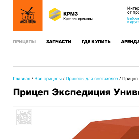
Интер
от пр
Выбрат
в друг
ПРИЦЕПЫ
ЗАПЧАСТИ
ГДЕ КУПИТЬ
АРЕНД
Главная
/
Все прицепы
/
Прицепы для снегоходов
/
Прицеп 
Прицеп Экспедиция Униве