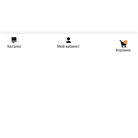
0
Каталог
Мой кабинет
Корзина
Мы ВКонтакте
Мы на Youtube
Мы в Telegram
КРМЗ