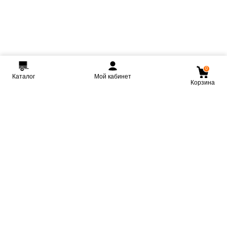
0
Каталог
Мой кабинет
Корзина
Мы ВКонтакте
Мы на Youtube
Мы в Telegram
КРМЗ