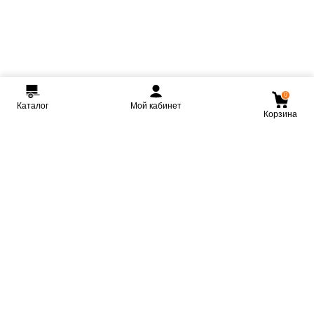
0
Каталог
Мой кабинет
Корзина
Мы ВКонтакте
Мы на Youtube
Мы в Telegram
КРМЗ