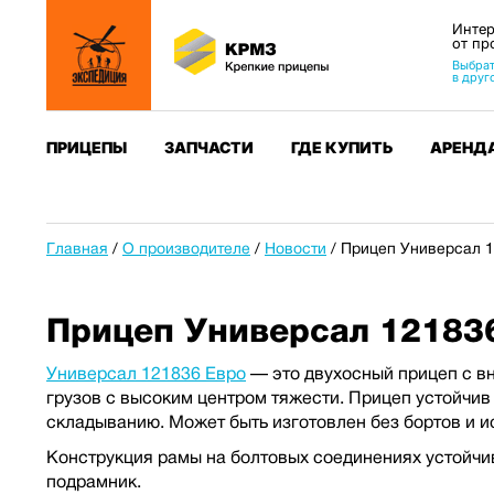
Интер
от пр
Выбрат
в друг
ПРИЦЕПЫ
ЗАПЧАСТИ
ГДЕ КУПИТЬ
АРЕНД
Главная
/
О производителе
/
Новости
/
Прицеп Универсал 1
Прицеп Универсал 12183
Универсал 121836 Евро
— это двухосный прицеп с вн
грузов с высоким центром тяжести. Прицеп устойчив
складыванию. Может быть изготовлен без бортов и и
Конструкция рамы на болтовых соединениях устойчи
подрамник.