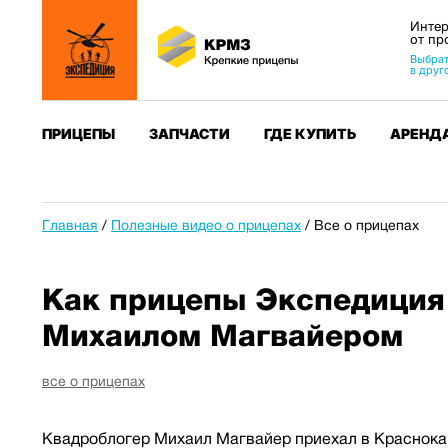
Интер
от пр
Выбрат
в друг
ПРИЦЕПЫ
ЗАПЧАСТИ
ГДЕ КУПИТЬ
АРЕНД
Главная
/
Полезные видео о прицепах
/
Все о прицепах
Как прицепы Экспедиция 
Михаилом Магвайером
все о прицепах
Квадроблогер Михаил Магвайер приехал в Краснокам