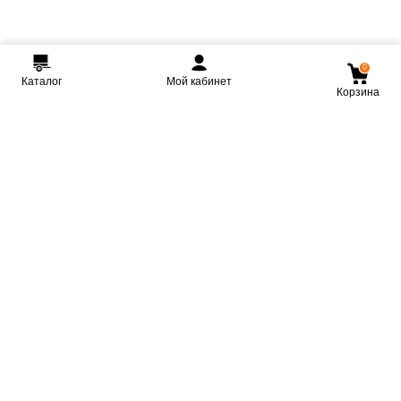
0
Каталог
Мой кабинет
Корзина
Мы ВКонтакте
Мы на Youtube
Мы в Telegram
КРМЗ
Крепкие прицепы