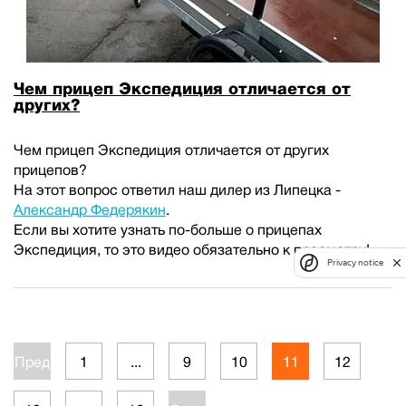
Чем прицеп Экспедиция отличается от
других?
Чем прицеп Экспедиция отличается от других
прицепов?
На этот вопрос ответил наш дилер из Липецка -
Александр Федерякин
.
Если вы хотите узнать по-больше о прицепах
Экспедиция, то это видео обязательно к просмотру!
Privacy notice
Пред.
1
...
9
10
11
12