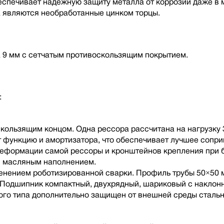
беспечивает надежную защиту металла от коррозии даже в 
а являются необработанные цинком торцы.
 9 мм с сетчатым противоскользящим покрытием.
:
кользящим концом. Одна рессора рассчитана на нагрузку 
ет функцию и амортизатора, что обеспечивает лучшее сопр
еформации самой рессоры и кронштейнов крепления при б
с масляным наполнением.
менением роботизированной сварки. Профиль трубы 50×50 м
 Подшипник компактный, двухрядный, шариковый с наклон
го типа дополнительно защищен от внешней среды стальн