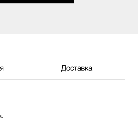
я
Доставка
в.