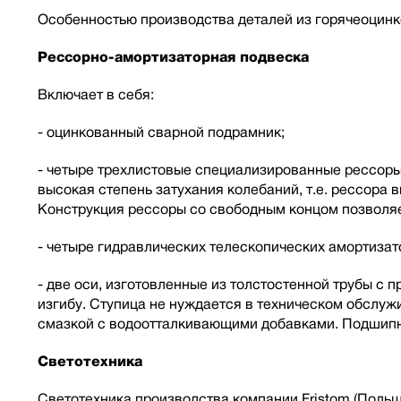
Особенностью производства деталей из горячеоцинк
Рессорно-амортизаторная подвеска
Включает в себя:
- оцинкованный сварной подрамник;
- четыре трехлистовые специализированные рессоры 
высокая степень затухания колебаний, т.е. рессора
Конструкция рессоры со свободным концом позволяе
- четыре гидравлических телескопических амортиза
- две оси, изготовленные из толстостенной трубы с
изгибу. Ступица не нуждается в техническом обслу
смазкой с водоотталкивающими добавками. Подшипн
Светотехника
Светотехника производства компании Fristom (Польш