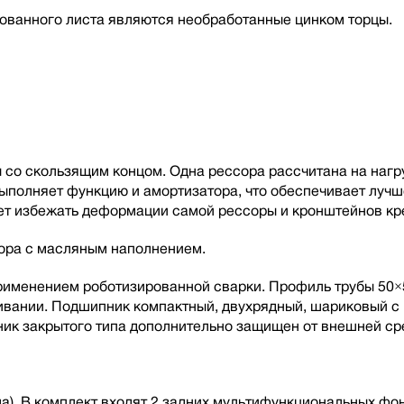
ованного листа являются необработанные цинком торцы.
со скользящим концом. Одна рессора рассчитана на нагру
 выполняет функцию и амортизатора, что обеспечивает луч
т избежать деформации самой рессоры и кронштейнов кре
тора с масляным наполнением.
 применением роботизированной сварки. Профиль трубы 50×
живании. Подшипник компактный, двухрядный, шариковый 
ик закрытого типа дополнительно защищен от внешней ср
а). В комплект входят 2 задних мультифункциональных фо