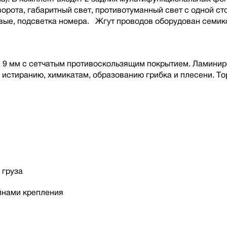
орота, габаритный свет, противотуманный свет с одной ст
вые, подсветка номера. Жгут проводов оборудован семик
 9 мм с сетчатым противоскользящим покрытием. Ламинир
к истиранию, химикатам, образованию грибка и плесени. 
 груза
йнами крепления