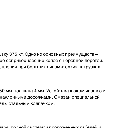
зку 375 кг. Одно из основных преимуществ –
шее соприкосновение колес с неровной дорогой.
пления при больших динамических нагрузках.
50 мм, толщина 4 мм. Устойчива к скручиванию и
с наклонными дорожками. Смазан специальной
еды стальным колпачком.
наря, полной cистемой проложенных кабелей и