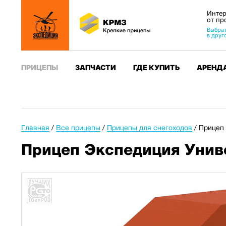
Интер
от пр
Выбрат
в друг
ПРИЦЕПЫ
ЗАПЧАСТИ
ГДЕ КУПИТЬ
АРЕНД
Главная
/
Все прицепы
/
Прицепы для снегоходов
/
Прицеп 
Прицеп Экспедиция Унив