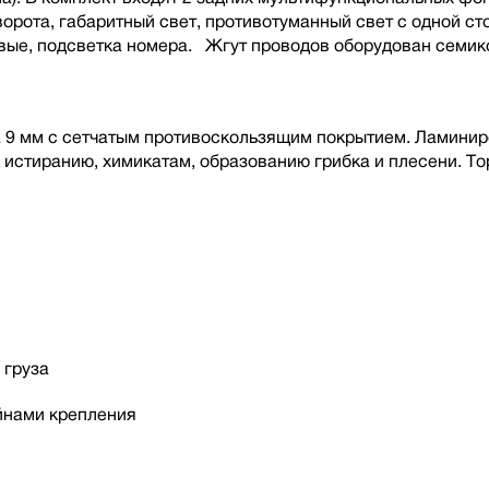
орота, габаритный свет, противотуманный свет с одной ст
вые, подсветка номера. Жгут проводов оборудован семик
 9 мм с сетчатым противоскользящим покрытием. Ламинир
к истиранию, химикатам, образованию грибка и плесени. 
 груза
йнами крепления