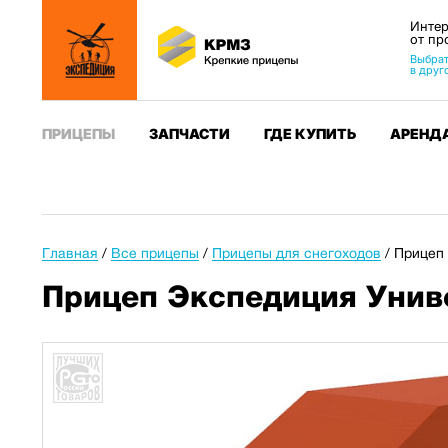
Интер
от пр
Выбрат
в друг
ПРИЦЕПЫ
ЗАПЧАСТИ
ГДЕ КУПИТЬ
АРЕНД
Главная
/
Все прицепы
/
Прицепы для снегоходов
/
Прицеп 
Прицеп Экспедиция Унив