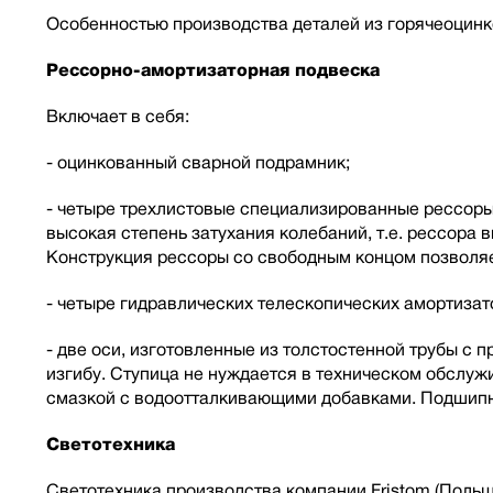
Особенностью производства деталей из горячеоцинк
Рессорно-амортизаторная подвеска
Включает в себя:
- оцинкованный сварной подрамник;
- четыре трехлистовые специализированные рессоры 
высокая степень затухания колебаний, т.е. рессора
Конструкция рессоры со свободным концом позволяе
- четыре гидравлических телескопических амортиза
- две оси, изготовленные из толстостенной трубы с
изгибу. Ступица не нуждается в техническом обслу
смазкой с водоотталкивающими добавками. Подшипн
Светотехника
Светотехника производства компании Fristom (Польш