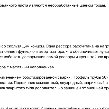
ованного листа являются необработанные цинком торцы.
со скользящим концом. Одна рессора рассчитана на нагру
 выполняет функцию и амортизатора, что обеспечивает луч
т избежать деформации самой рессоры и кронштейнов кре
тора с масляным наполнением.
 применением роботизированной сварки. Профиль трубы 50×
живании. Подшипник компактный, двухрядный, шариковый 
ик закрытого типа дополнительно защищен от внешней ср
а). В комплект входят 2 задних мультифункциональных фо