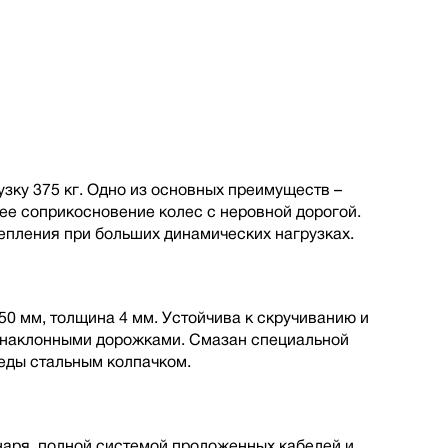
зку 375 кг. Одно из основных преимуществ –
шее соприкосновение колес с неровной дорогой.
пления при больших динамических нагрузках.
50 мм, толщина 4 мм. Устойчива к скручиванию и
с наклонными дорожками. Смазан специальной
еды стальным колпачком.
наря, полной cистемой проложенных кабелей и