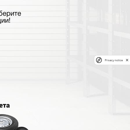
берите
ии!
Privacy notice