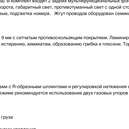
а). В комплект входят 2 задних мультифункциональных фо
орота, габаритный свет, противотуманный свет с одной ст
вые, подсветка номера. Жгут проводов оборудован семик
 9 мм с сетчатым противоскользящим покрытием. Ламинир
к истиранию, химикатам, образованию грибка и плесени. 
и с R-образными шплинтами и регулировкой натяжения с 
жиме рекомендуется использование двух газовых упоров 
 груза