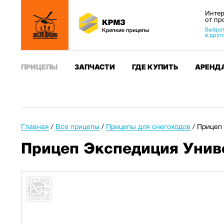
Интер
от пр
Выбрат
в друг
ПРИЦЕПЫ
ЗАПЧАСТИ
ГДЕ КУПИТЬ
АРЕНД
Главная
/
Все прицепы
/
Прицепы для снегоходов
/
Прицеп 
Прицеп Экспедиция Униве