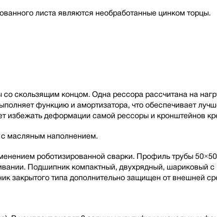
ованного листа являются необработанные цинком торцы.
со скользящим концом. Одна рессора рассчитана на нагру
 выполняет функцию и амортизатора, что обеспечивает луч
т избежать деформации самой рессоры и кронштейнов кре
а с масляным наполнением.
рименением роботизированной сварки. Профиль трубы 50×50
живании. Подшипник компактный, двухрядный, шариковый 
ик закрытого типа дополнительно защищен от внешней ср