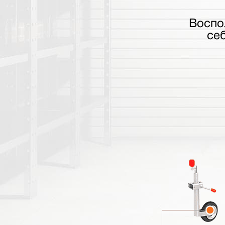
Воспо
се