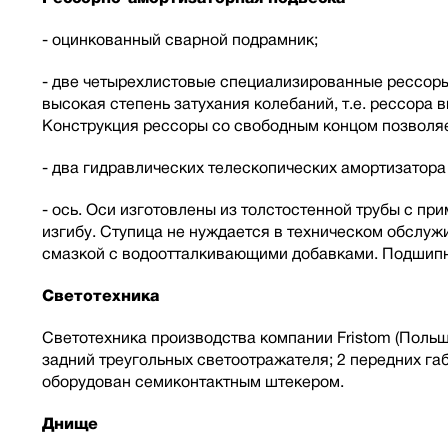
- оцинкованный сварной подрамник;
- две четырехлистовые специализированные рессоры 
высокая степень затухания колебаний, т.е. рессора
Конструкция рессоры со свободным концом позволяе
- два гидравлических телескопических амортизатор
- ось. Оси изготовлены из толстостенной трубы с п
изгибу. Ступица не нуждается в техническом обслу
смазкой с водоотталкивающими добавками. Подшипн
Светотехника
Светотехника производства компании Fristom (Польша
задний треугольных светоотражателя; 2 передних г
оборудован семиконтактным штекером.
Днище