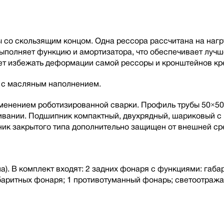
со скользящим концом. Одна рессора рассчитана на нагру
 выполняет функцию и амортизатора, что обеспечивает луч
т избежать деформации самой рессоры и кронштейнов кре
а с масляным наполнением.
рименением роботизированной сварки. Профиль трубы 50×50
живании. Подшипник компактный, двухрядный, шариковый 
ик закрытого типа дополнительно защищен от внешней ср
). В комплект входят: 2 задних фонаря с функциями: габар
абаритных фонаря; 1 противотуманный фонарь; светоотраж