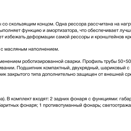
со скользящим концом. Одна рессора рассчитана на нагру
 выполняет функцию и амортизатора, что обеспечивает луч
т избежать деформации самой рессоры и кронштейнов кре
а с масляным наполнением.
рименением роботизированной сварки. Профиль трубы 50×50
живании. Подшипник компактный, двухрядный, шариковый 
ик закрытого типа дополнительно защищен от внешней ср
). В комплект входят: 2 задних фонаря с функциями: габар
абаритных фонаря; 1 противотуманный фонарь; светоотраж