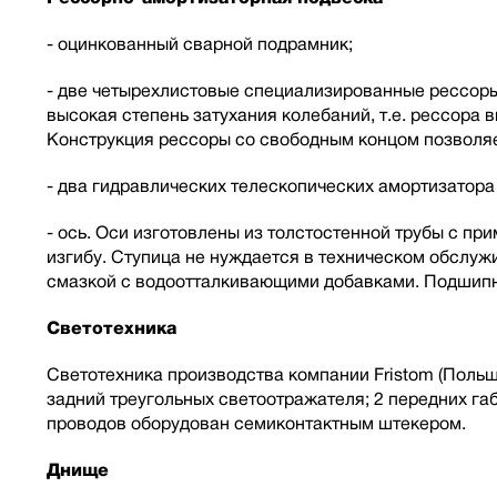
- оцинкованный сварной подрамник;
- две четырехлистовые специализированные рессоры 
высокая степень затухания колебаний, т.е. рессора
Конструкция рессоры со свободным концом позволяе
- два гидравлических телескопических амортизатор
- ось. Оси изготовлены из толстостенной трубы с п
изгибу. Ступица не нуждается в техническом обслу
смазкой с водоотталкивающими добавками. Подшипн
Светотехника
Светотехника производства компании Fristom (Польша
задний треугольных светоотражателя; 2 передних г
проводов оборудован семиконтактным штекером.
Днище