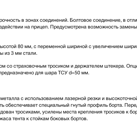
чность в зонах соединений. Болтовое соединение, в отлич
оздействии на прицеп. Предусмотрена возможность замен
ысотой 80 мм, с переменной шириной с увеличением ширин
ы из 3 мм стали.
ом со страховочным тросиком и держателем штекера. Опц
 предназначено для шара ТСУ d=50 мм.
металла с использованием лазерной резки и высокоточной
сть обеспечивает специальный гнутый профиль борта. Пере
ован тросиками, усилены места крепления тросиков к бор
каса тента к стойкам боковых бортов.