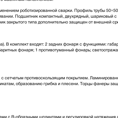
рименением роботизированной сварки. Профиль трубы 50×50
живании. Подшипник компактный, двухрядный, шариковый 
ик закрытого типа дополнительно защищен от внешней ср
). В комплект входят: 2 задних фонаря с функциями: габар
абаритных фонаря; 1 противотуманный фонарь; светоотраж
 с сетчатым противоскользящим покрытием. Ламинированн
микатам, образованию грибка и плесени. Торцы фанеры за
и с R-образными шплинтами и регулировкой натяжения с 