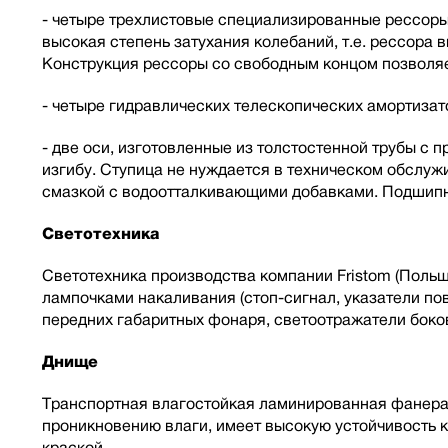
- четыре трехлистовые специализированные рессоры 
высокая степень затухания колебаний, т.е. рессора
Конструкция рессоры со свободным концом позволяе
- четыре гидравлических телескопических амортиза
- две оси, изготовленные из толстостенной трубы с
изгибу. Ступица не нуждается в техническом обслу
смазкой с водоотталкивающими добавками. Подшипн
Светотехника
Светотехника производства компании Fristom (Польш
лампочками накаливания (стоп-сигнал, указатели пов
передних габаритных фонаря, светоотражатели боко
Днище
Транспортная влагостойкая ламинированная фанера
проникновению влаги, имеет высокую устойчивость 
краской.