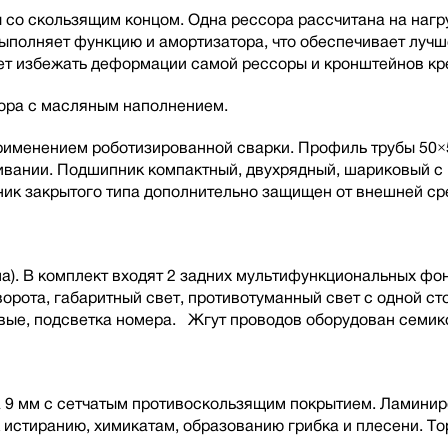
со скользящим концом. Одна рессора рассчитана на нагру
 выполняет функцию и амортизатора, что обеспечивает луч
т избежать деформации самой рессоры и кронштейнов кре
тора с масляным наполнением.
 применением роботизированной сварки. Профиль трубы 50×
живании. Подшипник компактный, двухрядный, шариковый 
ик закрытого типа дополнительно защищен от внешней ср
а). В комплект входят 2 задних мультифункциональных фо
орота, габаритный свет, противотуманный свет с одной ст
вые, подсветка номера. Жгут проводов оборудован семик
 9 мм с сетчатым противоскользящим покрытием. Ламинир
к истиранию, химикатам, образованию грибка и плесени. 