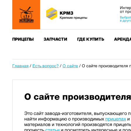
Интер
от пр
Выбрат
в друг
ПРИЦЕПЫ
ЗАПЧАСТИ
ГДЕ КУПИТЬ
АРЕНД
Главная
/
Есть вопрос?
/
О сайте
/
О сайте производителя 
О сайте производител
Это сайт завода-изготовителя, выпускающего п
найти информацию о производимых
прицепах
и
материалов и технологий производятся прицеп
прочесть
статьи
и посмотреть интересные и по