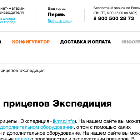
нет-магазин
Бесплатный звонок по Росс
Ваш город:
оизводителя
(ПН-ПТ, 6:00-15:00 по МСК)
Пермь
8 800 500 28 73
ь дилера
Выбрать город
ом городе
А
КОНФИГУРАТОР
ДОСТАВКА И ОПЛАТА
ИНФОР
прицепов Экспедиция
я прицепов Экспедиция
рицепы «Экспедиция» (
krmz.info
). На нашем сайте вы може
дополнительном оборудовании
, о том с помощью каких
ы и дополнительное оборудование. На нашем сайте вы мож
лезные
видео
о производстве и эксплуатации прицепов. В