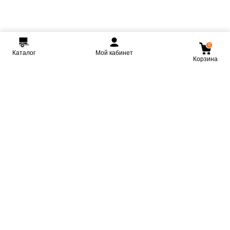
0
Каталог
Мой кабинет
Корзина
Мы ВКонтакте
Мы на Youtube
Мы в Telegram
КРМЗ
Крепкие прицепы