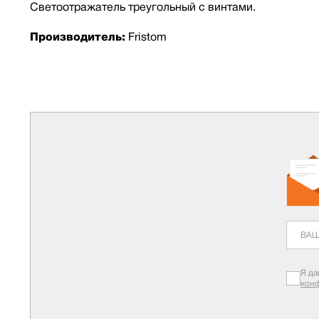
Светоотражатель треугольный с винтaми.
Производитель:
Fristom
Я да
кон