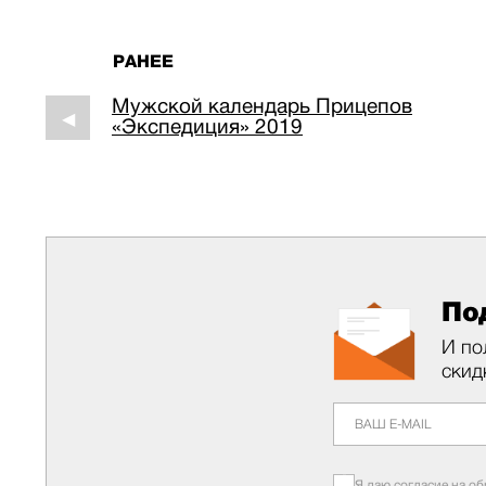
РАНЕЕ
Мужской календарь Прицепов
◀
«Экспедиция» 2019
По
И по
скид
Я даю согласие на о