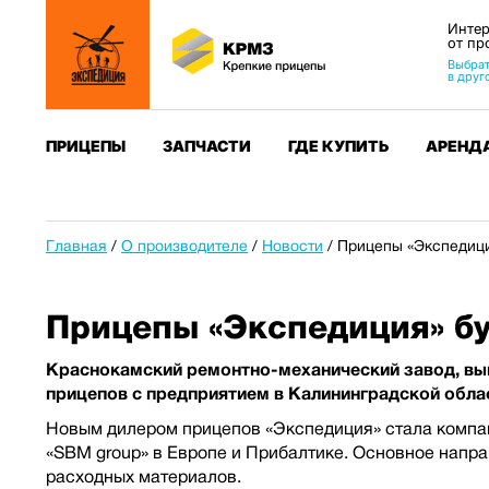
Интер
от пр
Выбрат
в друг
ПРИЦЕПЫ
ЗАПЧАСТИ
ГДЕ КУПИТЬ
АРЕНД
Главная
/
О производителе
/
Новости
/
Прицепы «Экспедици
Прицепы «Экспедиция» бу
Краснокамский ремонтно-механический завод, вы
прицепов с предприятием в Калининградской обла
Новым дилером прицепов «Экспедиция» стала компан
«SBM group» в Европе и Прибалтике. Основное напра
расходных материалов.