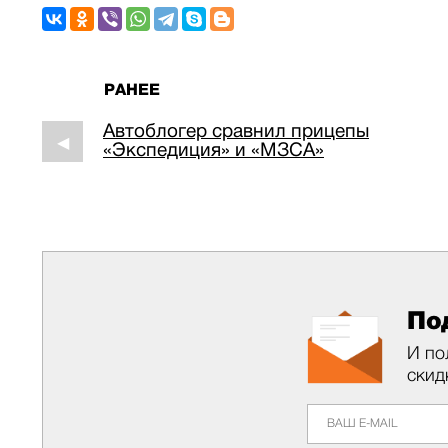
РАНЕЕ
Автоблогер сравнил прицепы
◀
«Экспедиция» и «МЗСА»
По
И по
скид