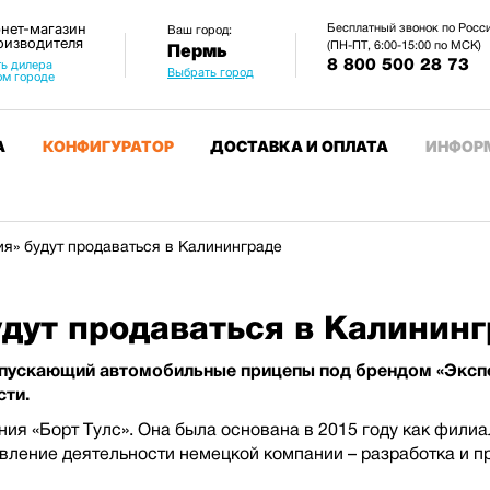
нет-магазин
Бесплатный звонок по Росс
Ваш город:
оизводителя
(ПН-ПТ, 6:00-15:00 по МСК)
Пермь
8 800 500 28 73
ь дилера
Выбрать город
ом городе
А
КОНФИГУРАТОР
ДОСТАВКА И ОПЛАТА
ИНФОР
я» будут продаваться в Калининграде
дут продаваться в Калинин
пускающий автомобильные прицепы под брендом «Экспе
сти.
ия «Борт Тулс». Она была основана в 2015 году как фили
вление деятельности немецкой компании – разработка и п