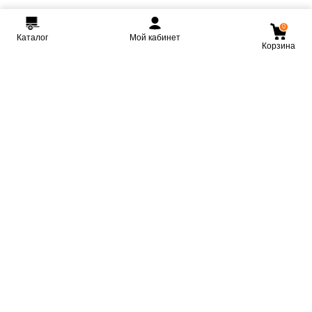
0
Каталог
Мой кабинет
Корзина
Мы ВКонтакте
Мы на Youtube
Мы в Telegram
КРМЗ
Крепкие прицепы