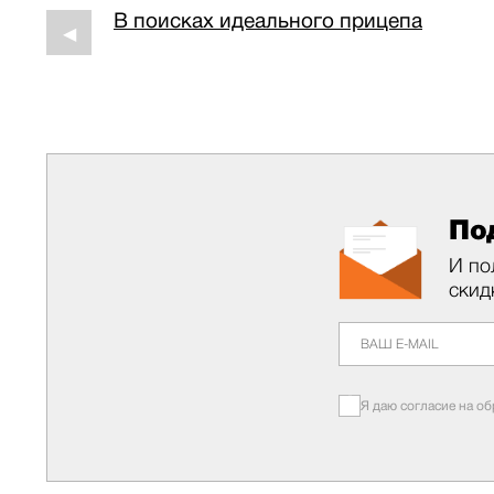
В поисках идеального прицепа
◀
По
И по
скид
Я даю согласие на о