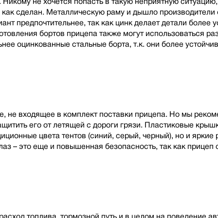
. Никому не хочется попасть в такую неприятную ситуацию,
о и как сделан. Металлическую раму и дышло производител
ант предпочтительнее, так как цинк делает детали более 
готовления бортов прицепа также могут использоваться р
нее оцинкованные стальные борта, т.к. они более устойчив
ие, не входящее в комплект поставки прицепа. Но мы реко
ащитить его от летящей с дороги грязи. Пластиковые крышк
ционные цвета тентов (синий, серый, черный), но и яркие 
глаз – это еще и повышенная безопасность, так как прицеп 
расход топлива, тормозной путь и в целом на поведение а