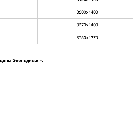
3200х1400
3270x1400
3750х1370
цепы Экспедиция».