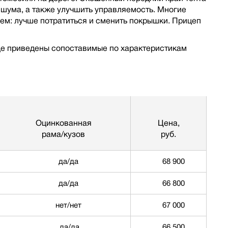
 шума, а также улучшить управляемость. Многие
уем: лучше потратиться и сменить покрышки. Прицеп
це приведены сопоставимые по характеристикам
Оцинкованная
Цена,
рама/кузов
руб.
да/да
68 900
да/да
66 800
нет/нет
67 000
да/да
66 500