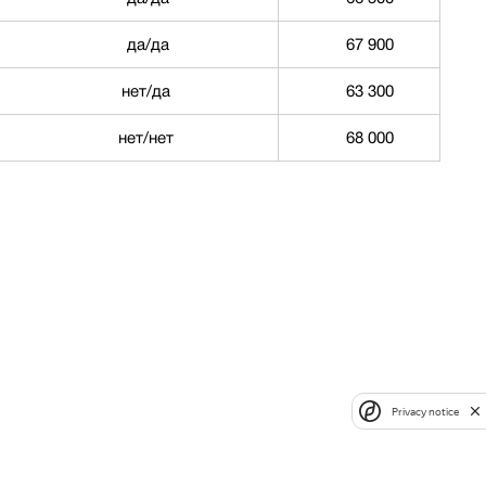
да/да
67 900
нет/да
63 300
нет/нет
68 000
Privacy notice